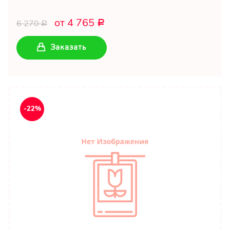
от 4 765
6 270
Р
Р
Заказать
-22%