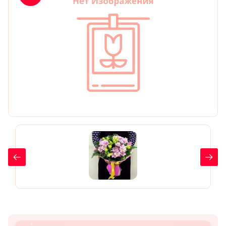
День рождения
Мы в
Цветы женщине
соц.
Цветы маме
сетях
Цветы мужчине
Цветы любимой
Цветы ребенку
Цветы дочери
Цветы подруге
Цветы сестре