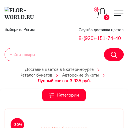
Цветы поштучно
0
Главная
Выберите Регион
Служба доставка цветов
Букеты до 2500
8-(920)-151-74-40
Гарантии
Каталог букетов
Доставка
Доставка цветов в Екатеринбурге
Каталог букетов
Авторские букеты
Оплата
Корзины с цветами
Лунный свет от 3 935 руб.
Классика
Контакты
Категории
Авторские букеты
Личный
кобинет
Букеты из роз
-30%
Регистраци