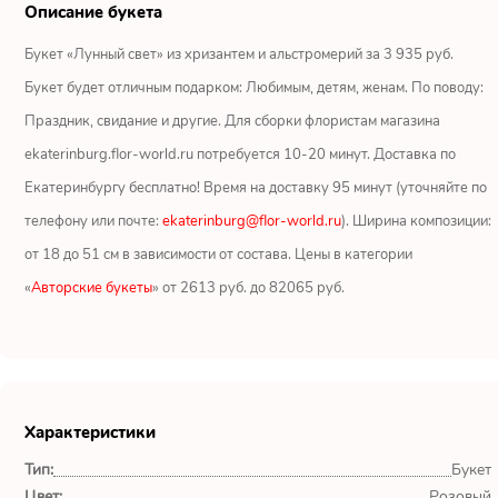
Ромашки
Описание букета
Букет «Лунный свет» из хризантем и альстромерий за 3 935 руб.
Кустовые розы
Букет будет отличным подарком: Любимым, детям, женам. По поводу:
Альстромерии
Праздник, свидание и другие. Для сборки флористам магазина
ekaterinburg.flor-world.ru потребуется 10-20 минут. Доставка по
Герберы
Екатеринбургу бесплатно! Время на доставку 95 минут (уточняйте по
телефону или почте:
ekaterinburg@flor-world.ru
). Ширина композиции:
Ирисы
от 18 до 51 см в зависимости от состава. Цены в категории
Показать еще
«
Авторские букеты
» от 2613 руб. до 82065 руб.
ОТЗЫВЫ О МАГАЗИНЕ
Характеристики
Юрий
Екатеринбург
Тип:
Букет
Цвет:
Розовый