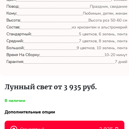
Повод:
Праздник, свидание
Всё супер! Доставка +
Кому:
Любимым, детям, женам
качество на "5"! Очень
Высота:
Высота роз 50-60 см
удобно заказывать онлайн.
Стану постоянным
Состав:
из хризантем и альстромерий
клиентом.
Стандартный:
5 цветков, 6 зелень, лента
Средний:
7 цветков, 8 зелень, лента
Вероника
Большой:
9 цветков, 10 зелень, лента
Екатеринбург
Время На Сборку:
10-20 минут
Гарантия:
7 дней
Огромное спасибо за
чудесный букет! Заказывала
цветы ко Дню Рождения
Лунный свет от 3 935 руб.
своей любимом бабулечки.
Букет доставили в нужное
В наличии
время, в...
Дополнительные опции
Бобров А.
Екатеринбург