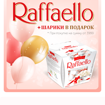
Показать еще
Цветы
Подсолнухи
Лизиантусы
Хризантемы
Лилии
Орхидеи
Тюльпаны