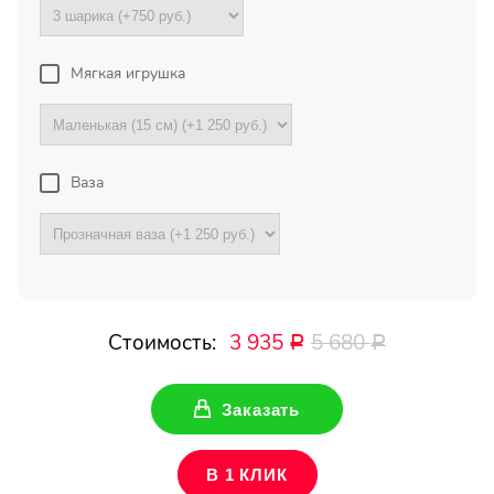
Екатеринбург
Мягкая игрушка
Огромная благодарность
менеджерам магазина за
отзывчивость, понимание и
отличную работу! Очень
выручили меня в непростой
Ваза
ситуации,...
Все отзывы
Стоимость:
3 935
5 680
Р
Р
ПОДПИШИТЕСЬ!
Заказать
Чтобы первыми узнать о
наших акциях и скидках
В 1 КЛИК