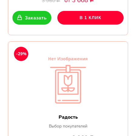
от 3 668
3 960
Р
Р
Показать еще
Заказать
В 1 КЛИК
Цветы
Подсолнухи
-29%
Лизиантусы
Хризантемы
Лилии
Орхидеи
Радость
Тюльпаны
Выбор покупателей