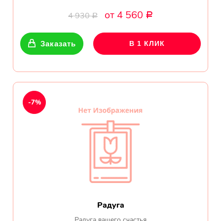
Ваше имя
от 4 560
4 930
Р
Р
Ваш Email
Заказать
В 1 КЛИК
-7%
Радуга
Радуга вашего счастья