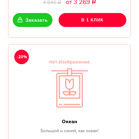
от 3 269
Ромашки
4 640
Р
Р
Кустовые розы
Заказать
В 1 КЛИК
Альстромерии
Герберы
-20%
Ирисы
Показать еще
ОТЗЫВЫ О МАГАЗИНЕ
Юрий
Океан
Екатеринбург
Большой и синий, как океан!