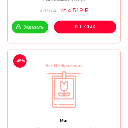
от 4 519
4 910
Р
Р
Заказать
В 1 КЛИК
-45%
Миг