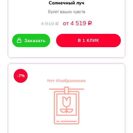
Солнечный луч
Букет ваших чувств
от 4 519
4 910
Р
Р
Заказать
В 1 КЛИК
-7%