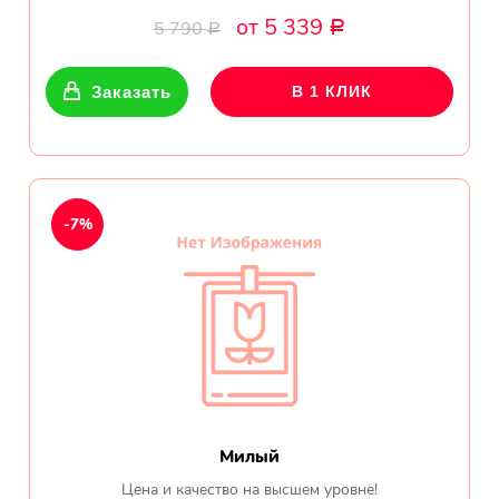
Екатеринбург
от 5 339
5 790
Р
Р
Заказать
В 1 КЛИК
Огромная благодарность
менеджерам магазина за
отзывчивость, понимание и
отличную работу! Очень
выручили меня в непростой
ситуации,...
-7%
Все отзывы
ПОДПИШИТЕСЬ!
Чтобы первыми узнать о
Милый
наших акциях и скидках
Цена и качество на высшем уровне!