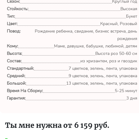
Сезон:
Круглый год
Стойкость:
Высокая
Всё супер! Доставка +
Тип:
Букет
качество на "5"! Очень
удобно заказывать онлайн.
Цвет:
Красный, Розовый
Стану постоянным
Повод:
Рождение ребенка, свидание, бизнес встреча, день
клиентом.
рождения
Кому:
Маме, девушке, бабушке, любимой, детям
Вероника
Высота:
Высота роз 50-60 см
Екатеринбург
Состав:
из хризантем, роз и гвоздик
Стандартный:
7 цветков, зелень, лента, упаковка
Средний:
9 цветков, зелень, лента, упаковка
Огромное спасибо за
Большой:
13 цветков, зелень, лента, упаковка
чудесный букет! Заказывала
Время На Сборку:
5-25 минут
цветы ко Дню Рождения
своей любимом бабулечки.
Гарантия:
3 дня
Букет доставили в нужное
время, в...
Ты мне нужна от 6 159 руб.
Бобров А.
Екатеринбург