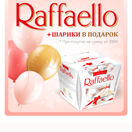
Показать еще
Цветы
Подсолнухи
Лизиантусы
Хризантемы
Лилии
Орхидеи
Тюльпаны