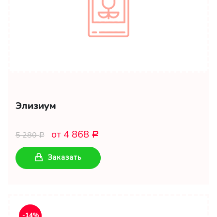
Элизиум
от 4 868
5 280
Р
Р
Заказать
-14%