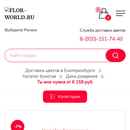
Цветы поштучно
0
Главная
Выберите Регион
Служба доставка цветов
Букеты до 2500
8-(920)-151-74-40
Гарантии
Каталог букетов
Доставка
Доставка цветов в Екатеринбурге
Каталог букетов
День рождения
Оплата
Корзины с цветами
Ты мне нужна от 6 159 руб.
Классика
Контакты
Категории
Авторские букеты
Личный
кобинет
Букеты из роз
-7%
Регистраци