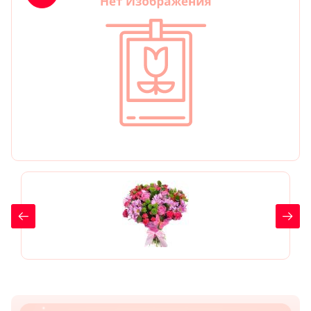
День рождения
Мы в
Цветы женщине
соц.
Цветы маме
сетях
Цветы мужчине
Цветы любимой
Цветы ребенку
Цветы дочери
Цветы подруге
Цветы сестре