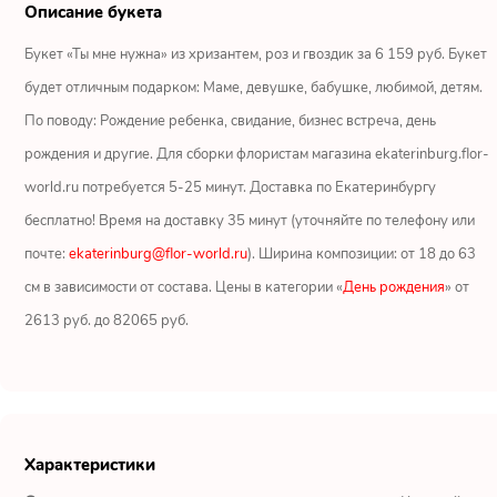
Ромашки
Описание букета
Букет «Ты мне нужна» из хризантем, роз и гвоздик за 6 159 руб. Букет
Кустовые розы
будет отличным подарком: Маме, девушке, бабушке, любимой, детям.
Альстромерии
По поводу: Рождение ребенка, свидание, бизнес встреча, день
рождения и другие. Для сборки флористам магазина ekaterinburg.flor-
Герберы
world.ru потребуется 5-25 минут. Доставка по Екатеринбургу
бесплатно! Время на доставку 35 минут (уточняйте по телефону или
Ирисы
почте:
ekaterinburg@flor-world.ru
). Ширина композиции: от 18 до 63
Показать еще
см в зависимости от состава. Цены в категории «
День рождения
» от
2613 руб. до 82065 руб.
ОТЗЫВЫ О МАГАЗИНЕ
Юрий
Екатеринбург
Характеристики