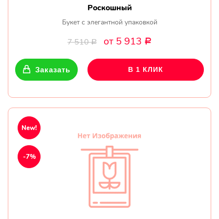
Роскошный
Букет с элегантной упаковкой
от 5 913
7 510
Р
Р
Заказать
В 1 КЛИК
New!
-7%