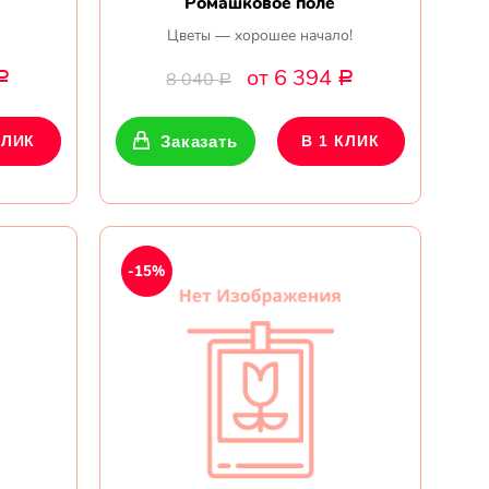
Ромашковое поле
Цветы — хорошее начало!
от 6 394
8 040
Р
Р
Р
КЛИК
Заказать
В 1 КЛИК
-15%