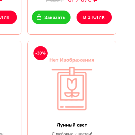
7 680
Р
КЛИК
Заказать
В 1 КЛИК
-30%
Лунный свет
ми
С любовью к цветам!