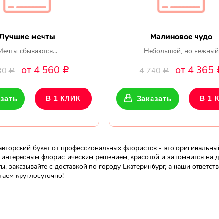
Лучшие мечты
Малиновое чудо
Мечты сбываются...
Небольшой, но нежный
от 4 560
от 4 365
30
4 740
Р
Р
Р
зать
В 1 КЛИК
Заказать
В 1 
вторский букет от профессиональных флористов - это оригинальный
 интересным флористическим решением, красотой и запомнится на д
ты, заказывайте с доставкой по городу Екатеринбург, а наши ответст
таем круглосуточно!