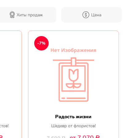
Хиты продаж
Цена
Мы в
соц.
-7%
сетях
Радость жизни
стов!
Шедевр от флористов!
от 7 070
Р
Р