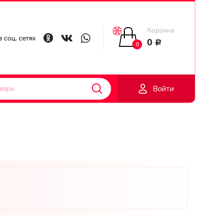
Корзина
Главная
 соц. сетях
0
Р
0
Гарантии
Войти
Доставка
Оплата
Контакты
Личный
кобинет
Регистраци