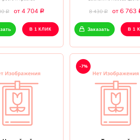
от 4 704
от 6 763
00
8 430
Р
Р
Р
зать
В 1 КЛИК
Заказать
В 1 
-7%