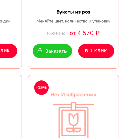
Букеты из роз
кидку
Меняйте цвет, количество и упаковку
от 4 570
5 390
Р
Р
КЛИК
Заказать
В 1 КЛИК
-19%