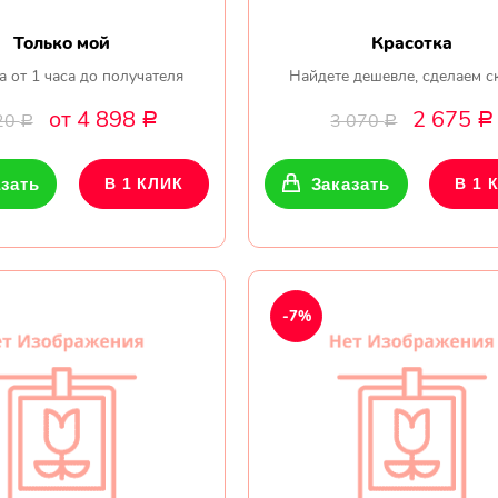
Только мой
Красотка
а от 1 часа до получателя
Найдете дешевле, сделаем с
от 4 898
2 675
20
3 070
Р
Р
Р
Р
зать
В 1 КЛИК
Заказать
В 1 
-7%