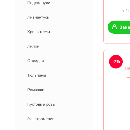
Подсолнухи
5 1
Лизиантусы
Зака
Хризантемы
Лилии
Орхидеи
-7%
Тюльпаны
Ромашки
Кустовые розы
Альстромерии