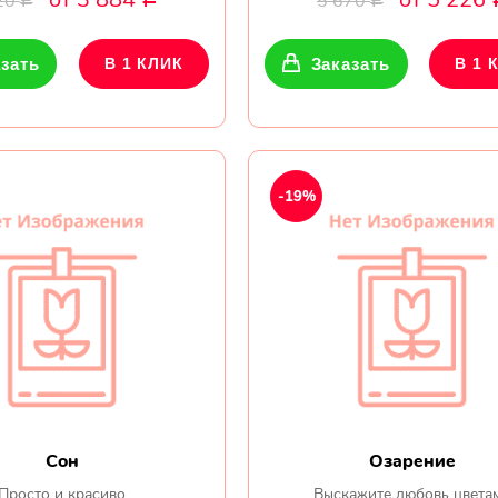
20
5 670
Р
Р
зать
В 1 КЛИК
Заказать
В 1 
-19%
Сон
Озарение
Просто и красиво
Выскажите любовь цвета