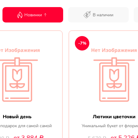
Новинки
В наличии
-7%
Новый день
Лютики цветочки
подарок для самой самой
Уникальный букет от флори
от 3 884
от 5 226
Р