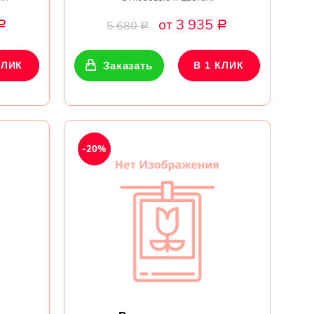
от 3 935
5 680
Р
Р
Р
КЛИК
Заказать
В 1 КЛИК
-20%