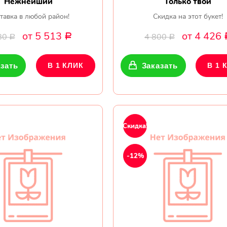
Нежнейший
Только твой
тавка в любой район!
Скидка на этот букет!
от 5 513
от 4 426
80
4 800
Р
Р
Р
зать
В 1 КЛИК
Заказать
В 1 
Скидка!
-12%