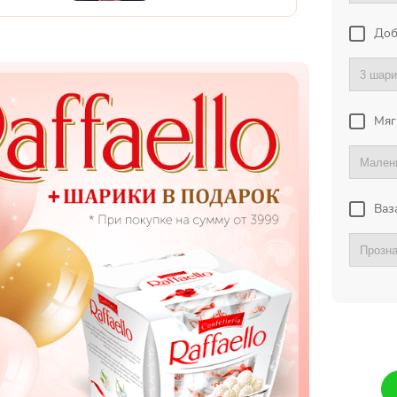
Доб
Мяг
Ваз