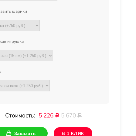
авить шарики
кая игрушка
а
Стоимость:
5 226
5 670
Р
Р
Заказать
В 1 КЛИК