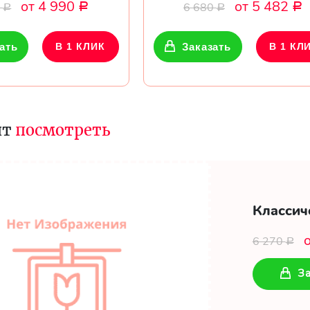
от 4 990
от 5 482
0
6 680
Р
Р
Р
Р
ать
В 1 КЛИК
Заказать
В 1 КЛ
ит
посмотреть
Классич
6 270
Р
За