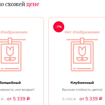
по схожей
цене
-7%
Волшебный
Клубничный
свежести, или возврат!
Высокая стойкость цветка!
от 5 339
от 5 339
0
5 790
Р
Р
Р
Р