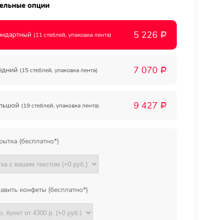
ельные опции
Мы в
5 226
андартный
(11 стеблей, упаковка лента)
Р
соц.
7 070
едний
(15 стеблей, упаковка лента)
Р
сетях
9 427
льшой
(19 стеблей, упаковка лента)
Р
рытка (бесплатно*)
авить конфеты (бесплатно*)