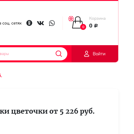
Корзина
Главная
 соц. сетях
0
Р
0
Гарантии
Войти
Доставка
.
Оплата
Контакты
и цветочки от 5 226 руб.
Личный
кобинет
Регистраци