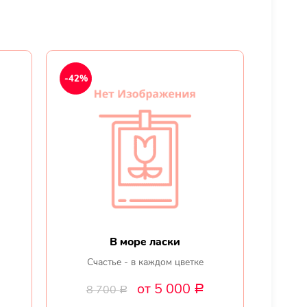
-42%
В море ласки
Счастье - в каждом цветке
от 5 000
8 700
Р
Р