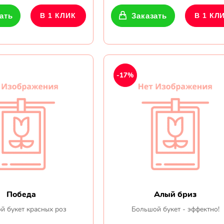
ать
В 1 КЛИК
Заказать
В 1 КЛ
-17%
Победа
Алый бриз
й букет красных роз
Большой букет - эффектно!