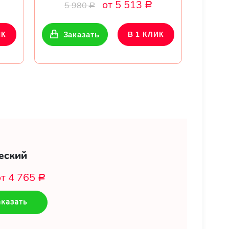
от 5 513
5 980
Р
Р
ИК
Заказать
В 1 КЛИК
еский
от 4 765
Р
казать