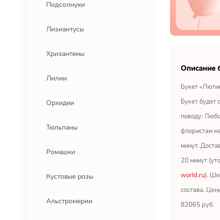
Подсолнухи
Лизиантусы
Хризантемы
Описание 
Лилии
Букет «Лютик
Букет будет 
Орхидеи
поводу: Любо
Тюльпаны
флористам ма
минут. Доста
Ромашки
20 минут (ут
world.ru
). Ши
Кустовые розы
состава. Цен
Альстромерии
82065 руб.