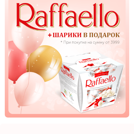
Показать еще
Цветы
Подсолнухи
Лизиантусы
Хризантемы
Лилии
Орхидеи
Тюльпаны