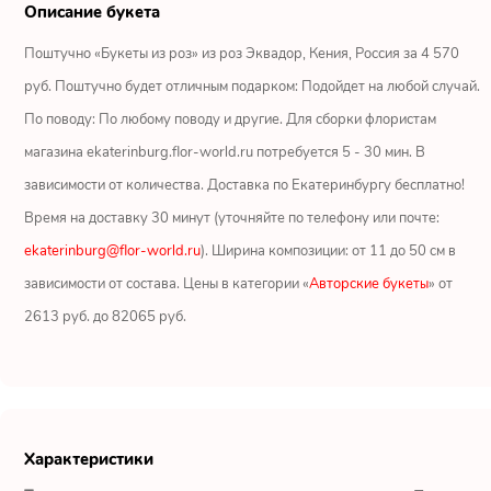
Ромашки
Описание букета
Поштучно «Букеты из роз» из роз Эквадор, Кения, Россия за 4 570
Кустовые розы
руб. Поштучно будет отличным подарком: Подойдет на любой случай.
Альстромерии
По поводу: По любому поводу и другие. Для сборки флористам
магазина ekaterinburg.flor-world.ru потребуется 5 - 30 мин. В
Герберы
зависимости от количества. Доставка по Екатеринбургу бесплатно!
Время на доставку 30 минут (уточняйте по телефону или почте:
Ирисы
ekaterinburg@flor-world.ru
). Ширина композиции: от 11 до 50 см в
Показать еще
зависимости от состава. Цены в категории «
Авторские букеты
» от
2613 руб. до 82065 руб.
ОТЗЫВЫ О МАГАЗИНЕ
Юрий
Екатеринбург
Характеристики