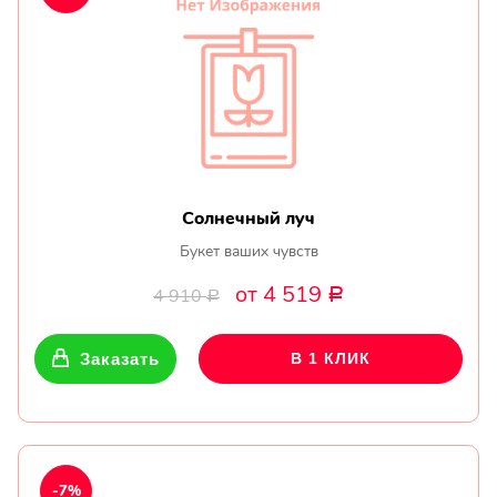
Солнечный луч
Букет ваших чувств
от 4 519
4 910
Р
Р
Заказать
В 1 КЛИК
-7%