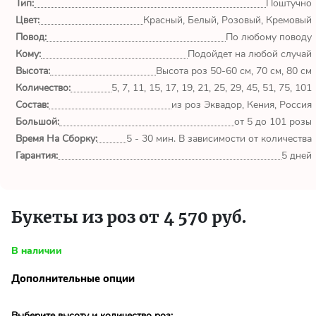
Тип:
Поштучно
Цвет:
Красный, Белый, Розовый, Кремовый
Всё супер! Доставка +
Повод:
По любому поводу
качество на "5"! Очень
удобно заказывать онлайн.
Кому:
Подойдет на любой случай
Стану постоянным
Высота:
Высота роз 50-60 см, 70 см, 80 см
клиентом.
Количество:
5, 7, 11, 15, 17, 19, 21, 25, 29, 45, 51, 75, 101
Состав:
из роз Эквадор, Кения, Россия
Вероника
Большой:
от 5 до 101 розы
Екатеринбург
Время На Сборку:
5 - 30 мин. В зависимости от количества
Гарантия:
5 дней
Огромное спасибо за
чудесный букет! Заказывала
цветы ко Дню Рождения
Букеты из роз от 4 570 руб.
своей любимом бабулечки.
Букет доставили в нужное
время, в...
В наличии
Дополнительные опции
Бобров А.
Екатеринбург
Выберите высоту и количество роз: