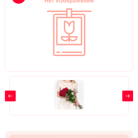
День рождения
Мы в
Цветы женщине
соц.
Цветы маме
сетях
Цветы мужчине
Цветы любимой
Цветы ребенку
Цветы дочери
Цветы подруге
Цветы сестре