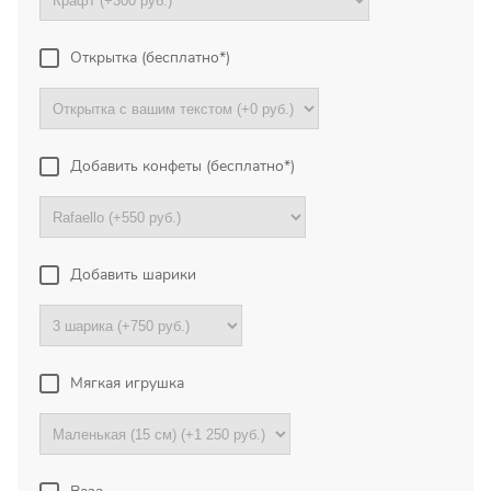
Екатеринбург
Открытка (бесплатно*)
Огромная благодарность
менеджерам магазина за
отзывчивость, понимание и
отличную работу! Очень
Добавить конфеты (бесплатно*)
выручили меня в непростой
ситуации,...
Все отзывы
Добавить шарики
ПОДПИШИТЕСЬ!
Мягкая игрушка
Чтобы первыми узнать о
наших акциях и скидках