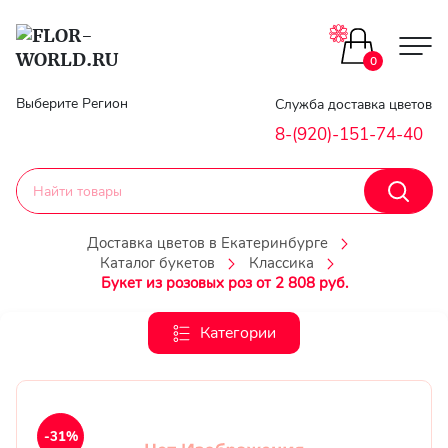
Цветы поштучно
0
Главная
Выберите Регион
Служба доставка цветов
Букеты до 2500
8-(920)-151-74-40
Гарантии
Каталог букетов
Доставка
Доставка цветов в Екатеринбурге
Каталог букетов
Классика
Оплата
Корзины с цветами
Букет из розовых роз от 2 808 руб.
Классика
Контакты
Категории
Авторские букеты
Личный
кобинет
Букеты из роз
-31%
Регистраци