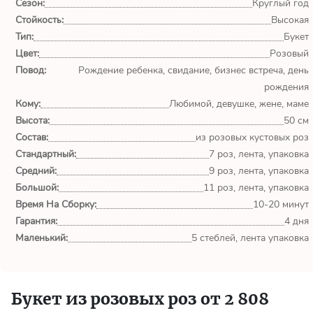
Сезон:
Круглый год
Стойкость:
Высокая
Всё супер! Доставка +
Тип:
Букет
качество на "5"! Очень
удобно заказывать онлайн.
Цвет:
Розовый
Стану постоянным
Повод:
Рождение ребенка, свидание, бизнес встреча, день
клиентом.
рождения
Кому:
Любимой, девушке, жене, маме
Вероника
Высота:
50 см
Екатеринбург
Состав:
из розовых кустовых роз
Стандартный:
7 роз, лента, упаковка
Средний:
9 роз, лента, упаковка
Огромное спасибо за
Большой:
11 роз, лента, упаковка
чудесный букет! Заказывала
Время На Сборку:
10-20 минут
цветы ко Дню Рождения
своей любимом бабулечки.
Гарантия:
4 дня
Букет доставили в нужное
Маленький:
5 стеблей, лента упаковка
время, в...
Бобров А.
Букет из розовых роз от 2 808
Екатеринбург