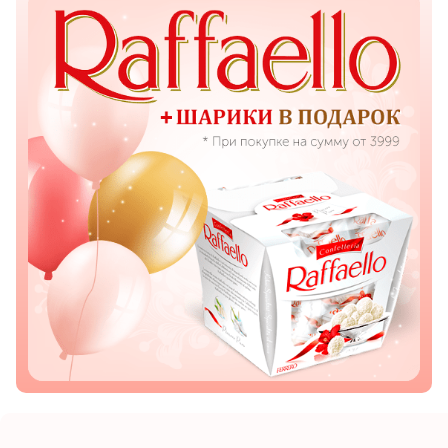
Показать еще
Цветы
Подсолнухи
Лизиантусы
Хризантемы
Лилии
Орхидеи
Тюльпаны