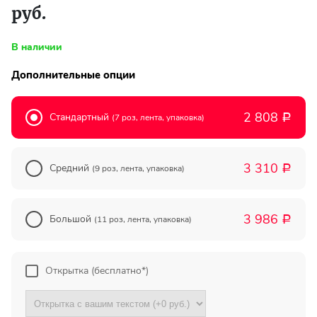
руб.
Делал заказ здесь уже не
В наличии
один раз, поэтому могу
смело рекомендовать этот
Дополнительные опции
магазин. Работают быстро,
четко и надежно.
Доставляют...
2 808
Стандартный
(7 роз, лента, упаковка)
Р
Сергей...
Екатеринбург
3 310
Средний
(9 роз, лента, упаковка)
Р
Магазин хороший.
3 986
Большой
Понравился большой выбор
(11 роз, лента, упаковка)
Р
и нормальные цены. К
своему заказу получил ещё
коробку конфет в подарок:).
Открытка (бесплатно*)
Доставили к...
Светлан...