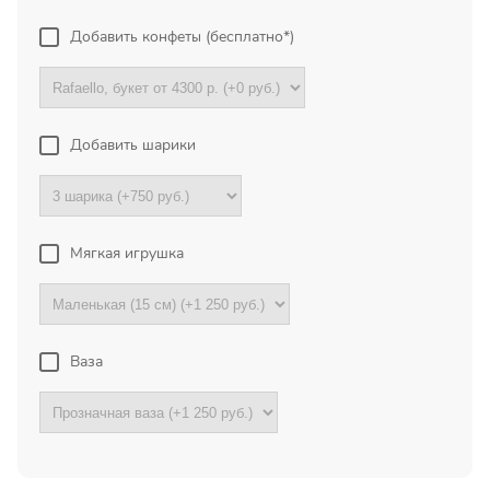
Екатеринбург
Добавить конфеты (бесплатно*)
Огромная благодарность
менеджерам магазина за
отзывчивость, понимание и
Добавить шарики
отличную работу! Очень
выручили меня в непростой
ситуации,...
Мягкая игрушка
Все отзывы
Ваза
ПОДПИШИТЕСЬ!
Чтобы первыми узнать о
наших акциях и скидках