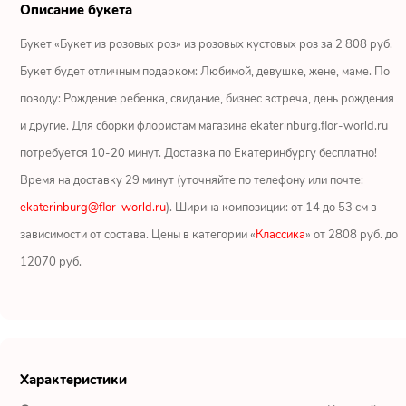
Ромашки
Описание букета
Букет «Букет из розовых роз» из розовых кустовых роз за 2 808 руб.
Кустовые розы
Букет будет отличным подарком: Любимой, девушке, жене, маме. По
Альстромерии
поводу: Рождение ребенка, свидание, бизнес встреча, день рождения
и другие. Для сборки флористам магазина ekaterinburg.flor-world.ru
Герберы
потребуется 10-20 минут. Доставка по Екатеринбургу бесплатно!
Время на доставку 29 минут (уточняйте по телефону или почте:
Ирисы
ekaterinburg@flor-world.ru
). Ширина композиции: от 14 до 53 см в
Показать еще
зависимости от состава. Цены в категории «
Классика
» от 2808 руб. до
12070 руб.
ОТЗЫВЫ О МАГАЗИНЕ
Юрий
Екатеринбург
Характеристики