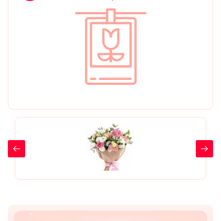
День рождения
Мы в
Цветы женщине
соц.
Цветы маме
сетях
Цветы мужчине
Цветы любимой
Цветы ребенку
Цветы дочери
Цветы подруге
Цветы сестре