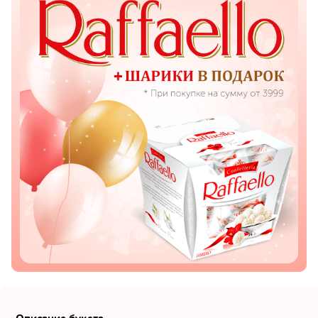
Показать еще
Цветы
Подсолнухи
Лизиантусы
Хризантемы
Лилии
Орхидеи
Тюльпаны