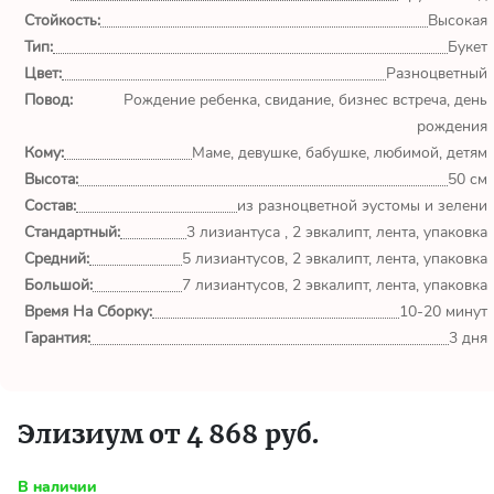
Стойкость:
Высокая
Всё супер! Доставка +
Тип:
Букет
качество на "5"! Очень
Цвет:
Разноцветный
удобно заказывать онлайн.
Повод:
Рождение ребенка, свидание, бизнес встреча, день
Стану постоянным
клиентом.
рождения
Кому:
Маме, девушке, бабушке, любимой, детям
Высота:
50 см
Вероника
Состав:
из разноцветной эустомы и зелени
Екатеринбург
Стандартный:
3 лизиантуса , 2 эвкалипт, лента, упаковка
Средний:
5 лизиантусов, 2 эвкалипт, лента, упаковка
Большой:
Огромное спасибо за
7 лизиантусов, 2 эвкалипт, лента, упаковка
чудесный букет! Заказывала
Время На Сборку:
10-20 минут
цветы ко Дню Рождения
Гарантия:
3 дня
своей любимом бабулечки.
Букет доставили в нужное
время, в...
Элизиум от 4 868 руб.
Бобров А.
Екатеринбург
В наличии