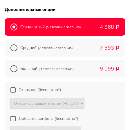
Дополнительные опции
Делал заказ здесь уже не
один раз, поэтому могу
смело рекомендовать этот
4 868
Стандартный
(5 стеблей с зеленью)
Р
магазин. Работают быстро,
четко и надежно.
Доставляют...
7 593
Средний
(7 стеблей с зеленью)
Р
Сергей...
Екатеринбург
9 099
Большой
(9 стеблей с зеленью)
Р
Магазин хороший.
Открытка (бесплатно*)
Понравился большой выбор
и нормальные цены. К
своему заказу получил ещё
коробку конфет в подарок:).
Доставили к...
Добавить конфеты (бесплатно*)
Светлан...