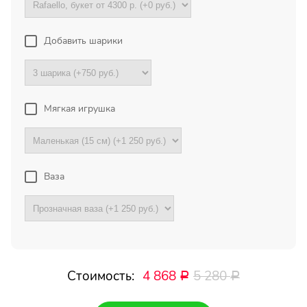
Екатеринбург
Добавить шарики
Огромная благодарность
менеджерам магазина за
отзывчивость, понимание и
отличную работу! Очень
Мягкая игрушка
выручили меня в непростой
ситуации,...
Все отзывы
Ваза
ПОДПИШИТЕСЬ!
Чтобы первыми узнать о
Стоимость:
4 868
5 280
Р
Р
наших акциях и скидках