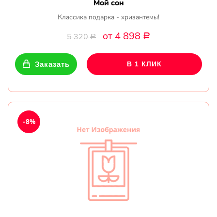
Мой сон
Классика подарка - хризантемы!
от 4 898
5 320
Р
Р
Заказать
В 1 КЛИК
-8%