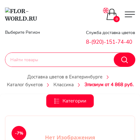
Цветы поштучно
0
Главная
Выберите Регион
Служба доставка цветов
Букеты до 2500
8-(920)-151-74-40
Гарантии
Каталог букетов
Доставка
Доставка цветов в Екатеринбурге
Оплата
Каталог букетов
Классика
Элизиум от 4 868 руб.
Корзины с цветами
Классика
Категории
Контакты
Авторские букеты
Личный
кобинет
Букеты из роз
-7%
Регистраци