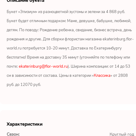
Описание букета
Ромашки
Букет «Элизиум» из разноцветной эустомы и зелени за 4 868 руб.
Кустовые розы
Букет будет отличным подарком: Маме, девушке, бабушке, любимой,
детям. По поводу: Рождение ребенка, свидание, бизнес встреча, день
Альстромерии
рождения и другие. Для сборки флористам магазина ekaterinburg.flor-
Герберы
world.ru потребуется 10-20 минут. Доставка по Екатеринбургу
бесплатно! Время на доставку 35 минут (уточняйте по телефону или
Ирисы
почте:
ekaterinburg@flor-world.ru
). Ширина композиции: от 14 до 53
см в зависимости от состава. Цены в категории «
Классика
» от 2808
Показать еще
руб. до 12070 руб.
ОТЗЫВЫ О МАГАЗИНЕ
Юрий
Характеристики
Екатеринбург
Сезон:
Круглый год